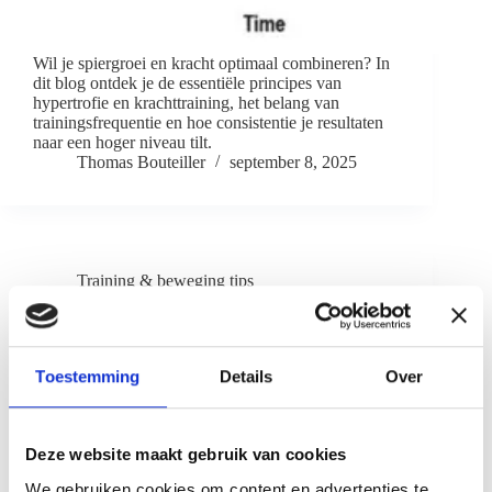
Wil je spiergroei en kracht optimaal combineren? In
dit blog ontdek je de essentiële principes van
hypertrofie en krachttraining, het belang van
trainingsfrequentie en hoe consistentie je resultaten
naar een hoger niveau tilt.
Thomas Bouteiller
september 8, 2025
Training & beweging tips
Veelvoorkomende fitnessmythes ontkracht: welke
heeft je tot nu toe voor de gek gehouden?
Toestemming
Details
Over
Deze website maakt gebruik van cookies
We gebruiken cookies om content en advertenties te