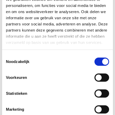
personaliseren, om functies voor social media te bieden
en om ons websiteverkeer te analyseren. Ook delen we
informatie over uw gebruik van onze site met onze
partners voor social media, adverteren en analyse. Deze
partners kunnen deze gegevens combineren met andere
informatie die u aan ze heeft verstrekt of die ze hebben
verzameld op basis van uw gebruik van hun services.
T
Noodzakelijk
o
e
s
Veel mensen geloven hardnekkige fitnessmythes,
Voorkeuren
zoals dat krachttraining je té gespierd maakt of dat
t
cardio de enige weg is naar gewichtsverlies. In dit
e
artikel ontdek je de feiten achter de bekendste
m
Statistieken
mythes, zodat je effectiever en met meer
zelfvertrouwen aan je doelen werkt.
m
Thomas Bouteiller
september 8, 2025
i
Marketing
n