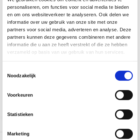
personaliseren, om functies voor social media te bieden
en om ons websiteverkeer te analyseren. Ook delen we
informatie over uw gebruik van onze site met onze
partners voor social media, adverteren en analyse. Deze
partners kunnen deze gegevens combineren met andere
informatie die u aan ze heeft verstrekt of die ze hebben
verzameld op basis van uw gebruik van hun services.
T
Noodzakelijk
o
Progressieve overbelasting is dé sleutel tot
e
spiergroei, kracht en conditie. Ontdek wat het is,
s
waarom het belangrijk is en hoe je dit thuis kunt
Voorkeuren
toepassen.
t
Thomas Bouteiller
juli 11, 2025
e
m
Statistieken
m
i
Marketing
n