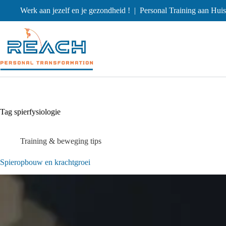
Werk aan jezelf en je gezondheid ! | Personal Training aan Hui
Tag
spierfysiologie
Training & beweging tips
Spieropbouw en krachtgroei