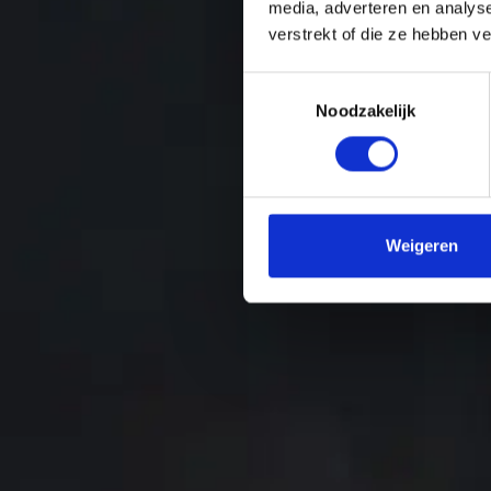
media, adverteren en analys
verstrekt of die ze hebben v
T
Noodzakelijk
o
e
s
t
e
m
Weigeren
m
i
n
g
s
s
e
l
e