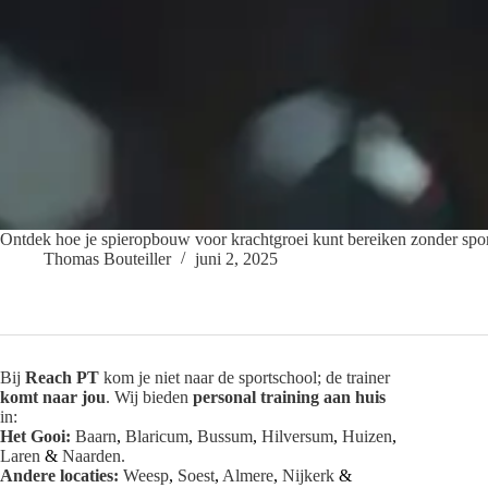
c
t
i
e
Ontdek hoe je spieropbouw voor krachtgroei kunt bereiken zonder sport
Thomas Bouteiller
juni 2, 2025
Bij
Reach PT
kom je niet naar de sportschool; de trainer
komt naar jou
. Wij bieden
personal training aan huis
in:
Het Gooi:
Baarn
,
Blaricum
,
Bussum
,
Hilversum
,
Huizen
,
Laren
&
Naarden
.
Andere locaties:
Weesp
,
Soest
,
Almere
,
Nijkerk
&