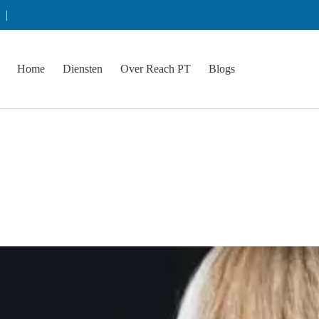
s |
Home
Diensten
Over Reach PT
Blogs