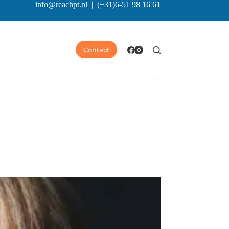
info@reachpt.nl
|
(+31)6-51 98 16 61
Contact