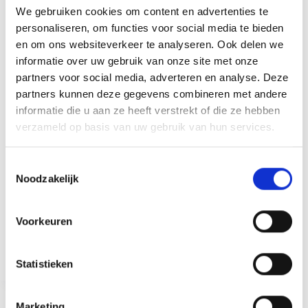
We gebruiken cookies om content en advertenties te
personaliseren, om functies voor social media te bieden
en om ons websiteverkeer te analyseren. Ook delen we
informatie over uw gebruik van onze site met onze
partners voor social media, adverteren en analyse. Deze
partners kunnen deze gegevens combineren met andere
informatie die u aan ze heeft verstrekt of die ze hebben
verzameld op basis van uw gebruik van hun services.
T
Noodzakelijk
Veel mensen geloven hardnekkige fitnessmythes,
o
zoals dat krachttraining je té gespierd maakt of dat
e
cardio de enige weg is naar gewichtsverlies. In dit
s
artikel ontdek je de feiten achter de bekendste
Voorkeuren
mythes, zodat je effectiever en met meer
t
zelfvertrouwen aan je doelen werkt.
e
Thomas Bouteiller
september 8, 2025
m
Statistieken
m
i
Marketing