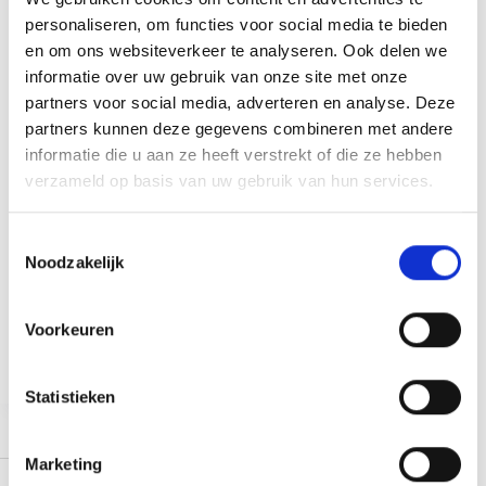
personaliseren, om functies voor social media te bieden
en om ons websiteverkeer te analyseren. Ook delen we
informatie over uw gebruik van onze site met onze
partners voor social media, adverteren en analyse. Deze
partners kunnen deze gegevens combineren met andere
informatie die u aan ze heeft verstrekt of die ze hebben
verzameld op basis van uw gebruik van hun services.
T
Noodzakelijk
Durf de beste versie van jezelf te worden die je voor
o
ogen hebt. Gezondheid is geen luxe, maar een
e
investering in jezelf én je geliefden. Ontdek hoe
s
kleine acties en de steun van een personal trainer
Voorkeuren
grote impact kunnen maken op jouw leven.
t
Thomas Bouteiller
september 8, 2025
e
m
Statistieken
m
i
Marketing
n