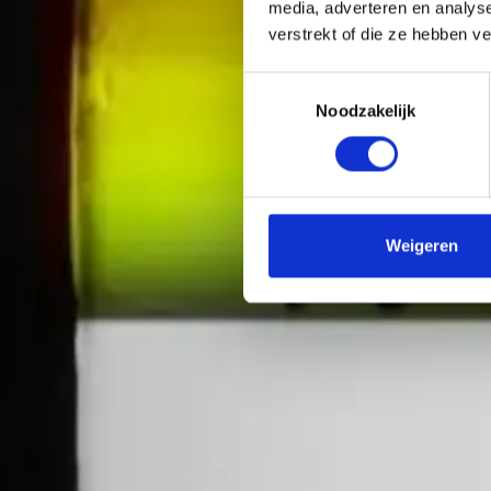
media, adverteren en analys
verstrekt of die ze hebben v
T
Noodzakelijk
o
e
s
t
e
m
Weigeren
m
i
n
g
s
s
e
l
e