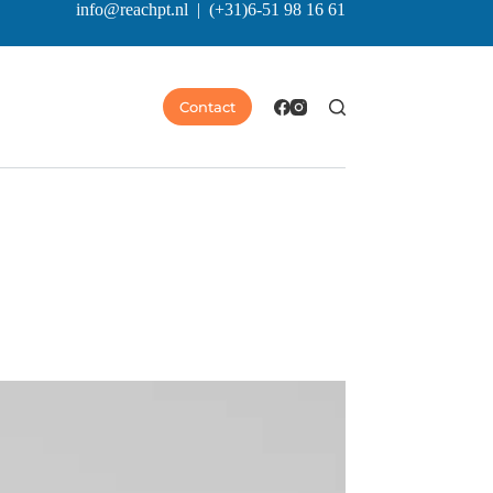
info@reachpt.nl
|
(+31)6-51 98 16 61
Contact