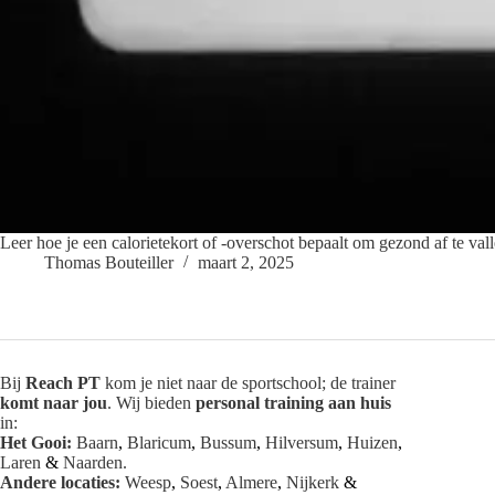
c
t
i
e
Leer hoe je een calorietekort of -overschot bepaalt om gezond af te vall
Thomas Bouteiller
maart 2, 2025
Bij
Reach PT
kom je niet naar de sportschool; de trainer
komt naar jou
. Wij bieden
personal training aan huis
in:
Het Gooi:
Baarn
,
Blaricum
,
Bussum
,
Hilversum
,
Huizen
,
Laren
&
Naarden
.
Andere locaties:
Weesp
,
Soest
,
Almere
,
Nijkerk
&