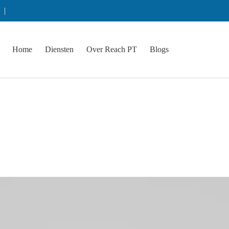
s |
Home
Diensten
Over Reach PT
Blogs